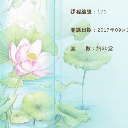
課程編號
：
171
開課日期
：
2017年09月
堂 數
：
約30堂