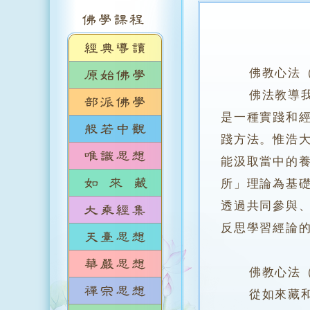
佛教心法
佛法教導我們
是一種實踐和
踐方法。惟浩
能汲取當中的
所」理論為基
透過共同參與
反思學習經論
佛教心法（下
從如來藏和禪