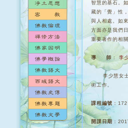
智慧的基石。
藏的「覺」性
與人相處。如
方面亦是我們
重要著作的相
導 師
：
李
李少慧女士，
術工作。
課程編號
：
172
開課日期
：
20