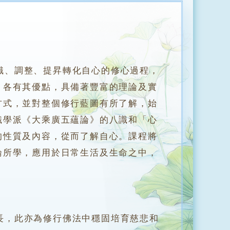
、調整、提昇轉化自心的修心過程，
，各有其優點，具備著豐富的理論及實
方式，並對整個修行藍圖有所了解，始
識學派《大乘廣五蘊論》的八識和「心
的性質及內容，從而了解自心。課程將
論所學，應用於日常生活及生命之中，
，此亦為修行佛法中穩固培育慈悲和