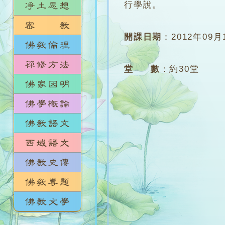
行學說。
開課日期
：
2012年09月
堂 數
：
約30堂