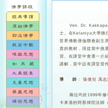
Ven. Dr. Kak
士。在Kelaniya
世界佛教僧伽聯會副主席
貴的教材，現從當中挑
習。在課堂中會逐一介
講解，當中設有課堂習
導 師
：
張倩兒
馮志
兩位均於1999年修畢
卡來港的阿那律陀法師（Ven