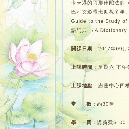
卡來港的阿那律陀法師（Ven‭
巴利文影帶班助教多年、
Guide to the S
語詞典‭ ‬（A Dictionary
開課日期
：
2017年09月
上課時間
：
星期六‭ ‬下午6:1
上課地點
：
志蓮中心四
堂 數
：
約30堂
學 費
：
講義費$100