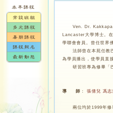
Ven‭. ‬Dr‭. ‬Kakk
Lancaster大學博
學聯會會員。曾任世界佛
法師曾在本苑任教巴利
為學員播出，使學員直
研習班專為修畢「巴利
導 師
：
張倩兒
馮志
兩位均於1999年修畢