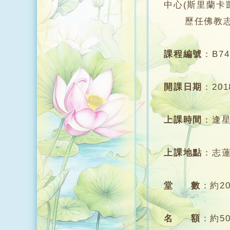
中心(斯里蘭卡
歷任佛教志蓮
課程編號
：
B74
開課日期
：
20
上課時間
：
逢星
上課地點
：
志
堂 數
：
約2
名 額
：
約5