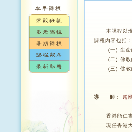
本課程以現代
課程內容包括
(一) 生命
(二) 佛教
(三) 佛教
導 師
：
趙
香港能仁書
現任香港大學