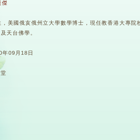
漢傑
美國俄亥俄州立大學數學博士，現任教香港大專院校
嚴及天台佛學。
10年09月18日
2堂