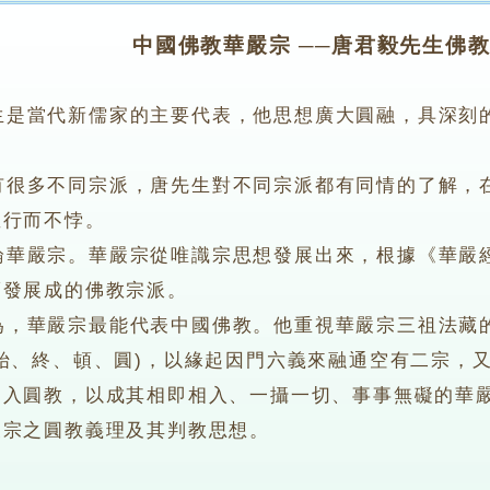
中國佛教華嚴宗 ──唐君毅先生佛
生是當代新儒家的主要代表，他思想廣大圓融，具深刻
。
多不同宗派，唐先生對不同宗派都有同情的了解，在
並行而不悖。
嚴宗。華嚴宗從唯識宗思想發展出來，根據《華嚴經
而發展成的佛教宗派。
華嚴宗最能代表中國佛教。他重視華嚴宗三祖法藏的
始、終、頓、圓)，以緣起因門六義來融通空有二宗，又
通入圓教，以成其相即相入、一攝一切、事事無礙的華
嚴宗之圓教義理及其判教思想。