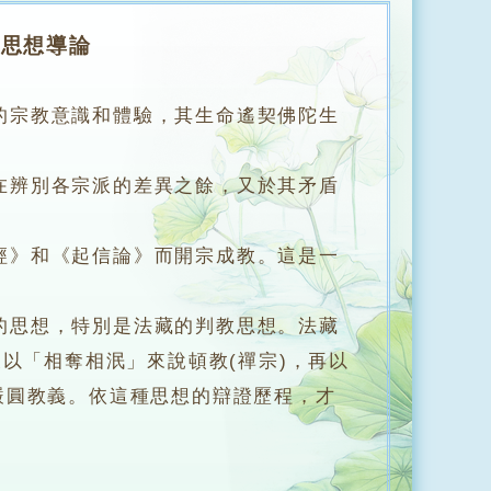
教思想導論
的宗教意識和體驗，其生命遙契佛陀生
辨別各宗派的差異之餘，又於其矛盾
》和《起信論》而開宗成教。這是一
思想，特別是法藏的判教思想。法藏
以「相奪相泯」來說頓教(禪宗)，再以
嚴圓教義。依這種思想的辯證歷程，才