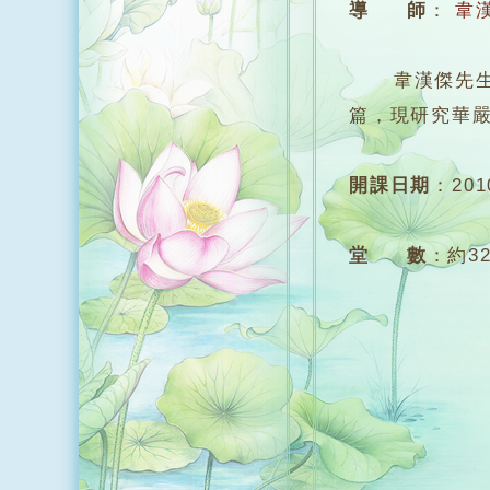
導 師
：
韋
韋漢傑先生，
篇，現研究華
開課日期
：
20
堂 數
：
約3