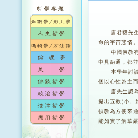
唐君毅先
命的宇宙悲情
中國佛教有很
中見融通，都
本學年討論華
個以心性為主
唐先生認為，
提出五教(小、
頓教為方便來
能如實了解華