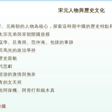
宋元人物與歷史文化
宋、元兩朝的人物為核心，探索這時期中國的歷史特點
宗兄弟與宋朝開國規模
、呂夷簡、范仲淹、包拯的事跡
馬光的政治爭持
史面貌
悲劇
游的激情與無奈
的文天祥
阿保機、阿骨打和鐵木真
偉國