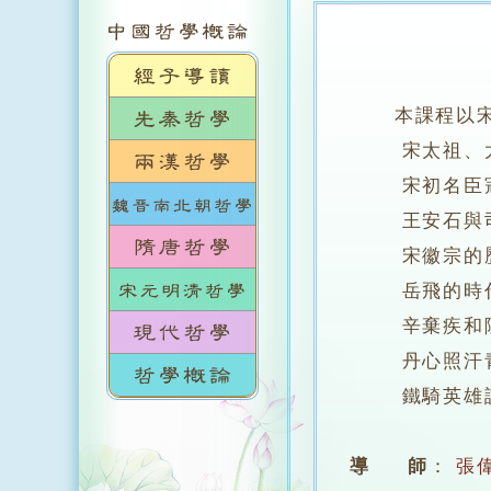
本課程以
宋太祖、太
宋初名臣寇準
王安石與司
宋徽宗的歷
岳飛的時代
辛棄疾和陸
丹心照汗青
鐵騎英雄說
導 師
：
張