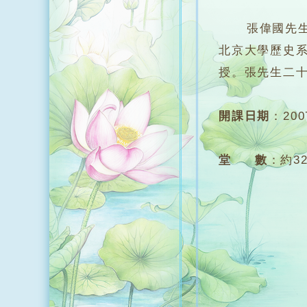
張偉國先生，
北京大學歷史
授。張先生二
開課日期
：
20
堂 數
：
約3