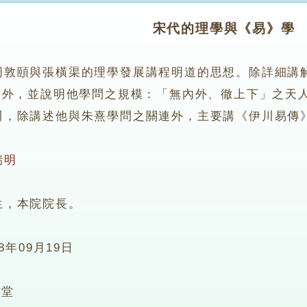
宋代的理學與《易》學
周敦頤與張橫渠的理學發展講程明道的思想。除詳細講
章外，並說明他學問之規模：「無內外、徹上下」之天
除講述他與朱熹學問之關連外，主要講《伊川易傳
瑞明
，本院院長。
08年09月19日
2堂