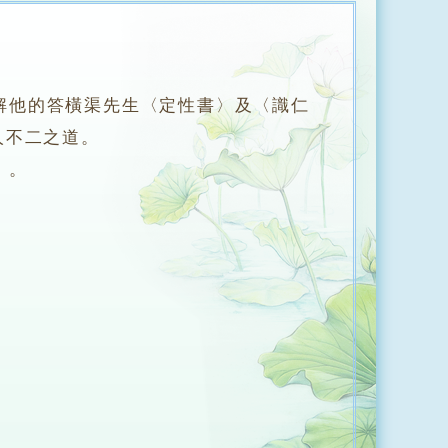
解他的答橫渠先生〈定性書〉及〈識仁
人不二之道。
》。