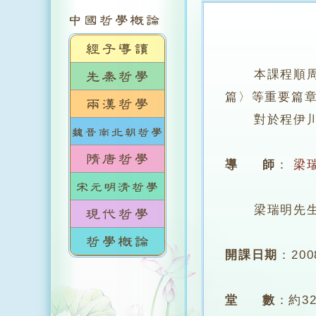
本課程順
篇〉等重要篇
對於程伊川，
導 師
：
梁
梁瑞明先生
開課日期
：
20
堂 數
：
約3