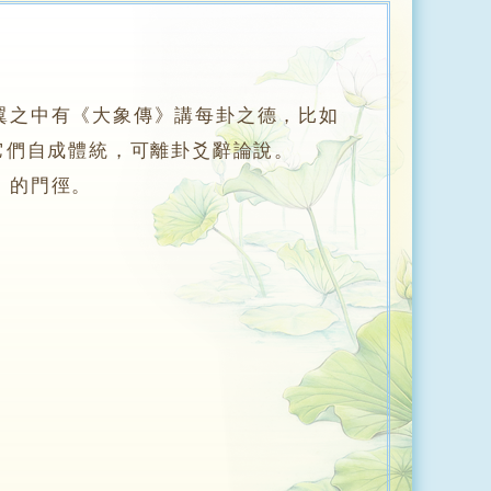
翼之中有《大象傳》講每卦之德，比如
它們自成體統，可離卦爻辭論說。
》的門徑。