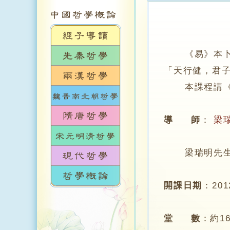
《易》本
「天行健，君
本課程講《大
導 師
：
梁
梁瑞明先生
開課日期
：
20
堂 數
：
約1