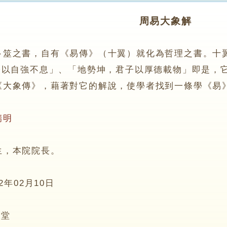
周易大象解
卜筮之書，自有《易傳》（十翼）就化為哲理之書。十
子以自強不息」、「地勢坤，君子以厚德載物」即是，
象傳》，藉著對它的解說，使學者找到一條學《易
瑞明
，本院院長。
12年02月10日
6堂