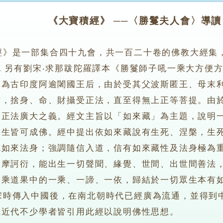
《大寶積經》 ──〈勝鬘夫人會〉導讀
經》是一部集合四十九會，共一百二十卷的佛教大經集
，另有劉宋‧求那跋陀羅譯本《勝鬘師子吼一乘大方便
人為古印度阿逾闍國王后，由於受其父波斯匿王、母末
誓，捨身、命、財攝受正法，直至得無上正等菩提。由
受正法廣大之義。經文主旨以「如來藏」為主題，說明
眾生皆可成佛。經中提出依如來藏說有生死、涅槃，生
就如來法身；強調隨信入道，信有如來藏性及法身極為
是摩訶衍，能出生一切聲聞、緣覺、世間、出世間善法
一乘道果中的一乘、一諦、一依，歸結於一切眾生本有
傳入中國後，在南北朝時代已經廣為流通，並得到中
至近代不少學者皆引用此經以說明佛性思想。