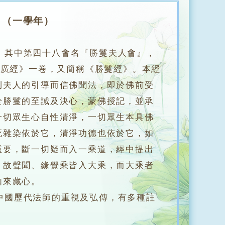
 （一學年）
，其中第四十八會名『勝鬘夫人會』，
方廣經》一卷，又簡稱《勝鬘經》。本經
利夫人的引導而信佛聞法，即於佛前受
於勝鬘的至誠及決心，蒙佛授記，並承
一切眾生心自性清淨，一切眾生本具佛
死雜染依於它，清淨功德也依於它，如
重要，斷一切疑而入一乘道，經中提出
，故聲聞、緣覺乘皆入大乘，而大乘者
如來藏心。
國歷代法師的重視及弘傳，有多種註