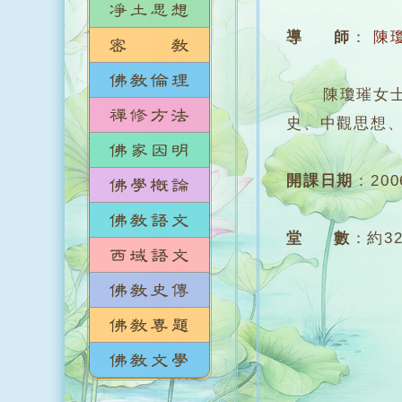
導 師
：
陳
陳瓊璀女士，
史、中觀思想
開課日期
：
20
堂 數
：
約3