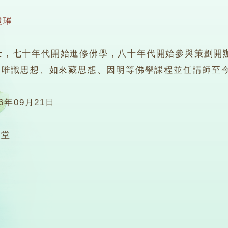
瓊璀
七十年代開始進修佛學，八十年代開始參與策劃開辦
、唯識思想、如來藏思想、因明等佛學課程並任講師至
06年09月21日
2堂