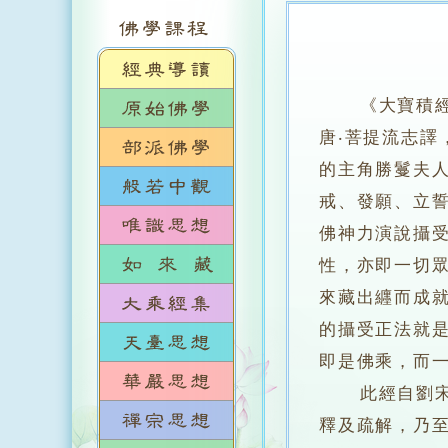
《大寶積
唐‧菩提流志譯
的主角勝鬘夫
戒、發願、立
佛神力演說攝
性，亦即一切
來藏出纒而成
的攝受正法就
即是佛乘，而
此經自劉宋時
釋及疏解，乃