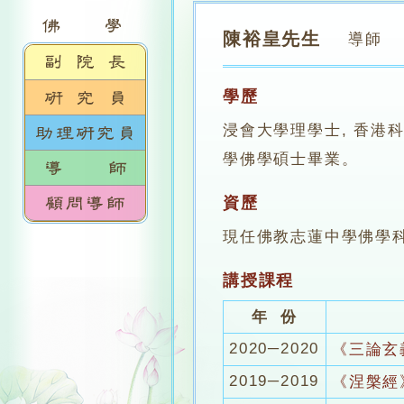
陳裕皇先生
導師
學歷
浸會大學理學士, 香港
學佛學碩士畢業。
資歷
現任佛教志蓮中學佛學
講授課程
年 份
2020─2020
《三論玄
2019─2019
《涅槃經